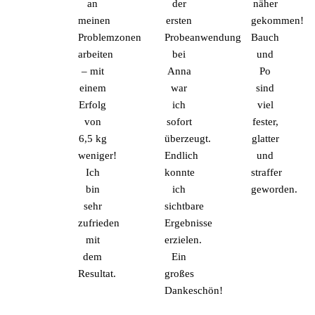
an
der
näher
meinen
ersten
gekommen!
Problemzonen
Probeanwendung
Bauch
arbeiten
bei
und
– mit
Anna
Po
einem
war
sind
Erfolg
ich
viel
von
sofort
fester,
6,5 kg
überzeugt.
glatter
weniger!
Endlich
und
Ich
konnte
straffer
bin
ich
geworden.
sehr
sichtbare
zufrieden
Ergebnisse
mit
erzielen.
dem
Ein
Resultat.
großes
Dankeschön!