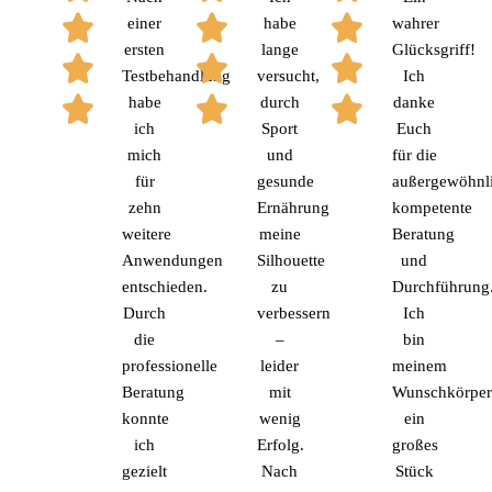
einer
habe
wahrer
ersten
lange
Glücksgriff!
Testbehandlung
versucht,
Ich
habe
durch
danke
ich
Sport
Euch
mich
und
für die
für
gesunde
außergewöhnl
zehn
Ernährung
kompetente
weitere
meine
Beratung
Anwendungen
Silhouette
und
entschieden.
zu
Durchführung
Durch
verbessern
Ich
die
–
bin
professionelle
leider
meinem
Beratung
mit
Wunschkörper
konnte
wenig
ein
ich
Erfolg.
großes
gezielt
Nach
Stück