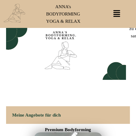
Zum
ANNA’s
Menü
Inhalt
BODYFORMING
tie
springen
YOGA & RELAX
begl
zu 
sa
Meine Angebote für dich
Premium Bodyforming